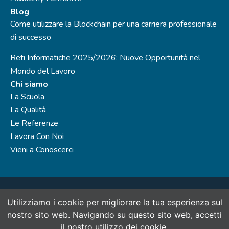
Blog
Come utilizzare la Blockchain per una carriera professionale
di successo
Reti Informatiche 2025/2026: Nuove Opportunità nel
Mondo del Lavoro
Chi siamo
La Scuola
La Qualità
Le Referenze
Lavora Con Noi
Vieni a Conoscerci
SinerVis Consulting S.r.l., società del Gruppo SinerVis Company
Utilizziamo i cookie per migliorare la tua esperienza sul
- P.IVA 07888960965 N.Rea: MI - 1988928
nostro sito web. Navigando su questo sito web, accetti
Capitale sociale 30.000 € i.v. Ente di formazione accreditato alla
il ​​nostro utilizzo dei cookie.