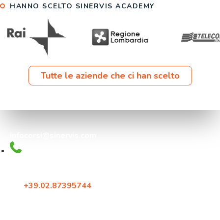
HANNO SCELTO SINERVIS ACADEMY
Tutte le aziende che ci han scelto
infocorsi@sinervis.com
800.44.77.17
Via Crescenzago 55
20134, Milano
Tel:
+39.02.87395744
Fax: +39.02.87396579
Corso Francia 144