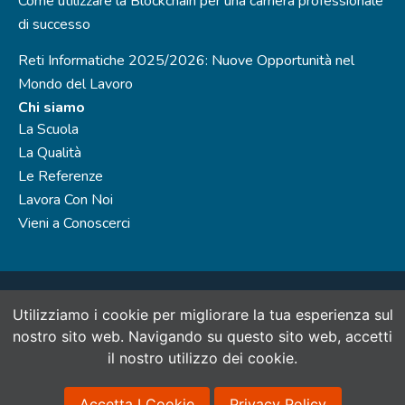
Come utilizzare la Blockchain per una carriera professionale
di successo
Reti Informatiche 2025/2026: Nuove Opportunità nel
Mondo del Lavoro
Chi siamo
La Scuola
La Qualità
Le Referenze
Lavora Con Noi
Vieni a Conoscerci
Utilizziamo i cookie per migliorare la tua esperienza sul
SinerVis Consulting S.r.l., società del Gruppo SinerVis Company
- P.IVA 07888960965 N.Rea: MI - 1988928
nostro sito web. Navigando su questo sito web, accetti
Capitale sociale 30.000 € i.v. Ente di formazione accreditato alla
il ​​nostro utilizzo dei cookie.
Regione Lombardia - N. Iscrizione 1209 - Prot. E1.2020.0472378
Privacy Policy
Cookie Policy
Accetta I Cookie
Privacy Policy