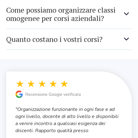
Come possiamo organizzare classi
omogenee per corsi aziendali?
Quanto costano i vostri corsi?
"Organizzazione funzionante in ogni fase e ad
"
ogni livello, docente di alto livello e disponibili
t
a venire incontro a qualsiasi esigenza dei
m
discenti. Rapporto qualità presso
p
vantaggiosissimo. Io sto girando la pagina web
a