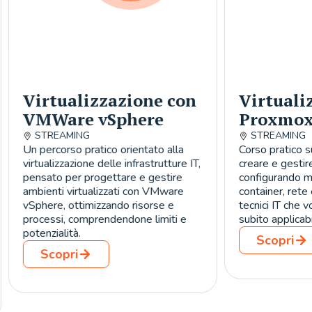
on
Virtualizzazione con
Work
Proxmox VE
Auto
con 
STREAMING
a
Corso pratico su Proxmox VE per
STRE
e IT,
creare e gestire ambienti virtualizzati,
Un perco
configurando macchine virtuali,
all’auto
e
container, rete e storage, ideale per
per utili
tecnici IT che vogliono competenze
nella pr
e
subito applicabili.
workflo
low-code
Scopri
conosce
comprend
Sco