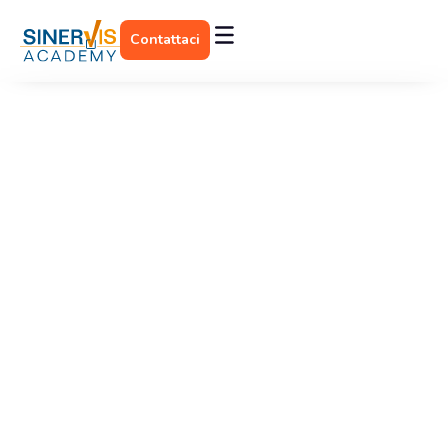
Contattaci
Attestati di Eccellenza
Migliora il tuo presente professionale
con una certificazione riconosciuta a
livello Internazionale