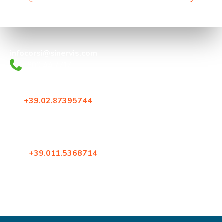
infocorsi@sinervis.com
800.44.77.17
Via Crescenzago 55
20134, Milano
Tel:
+39.02.87395744
Fax: +39.02.87396579
Corso Francia 144
10098, Rivoli (Torino)
Tel:
+39.011.5368714
Fax: +39.02.87396579