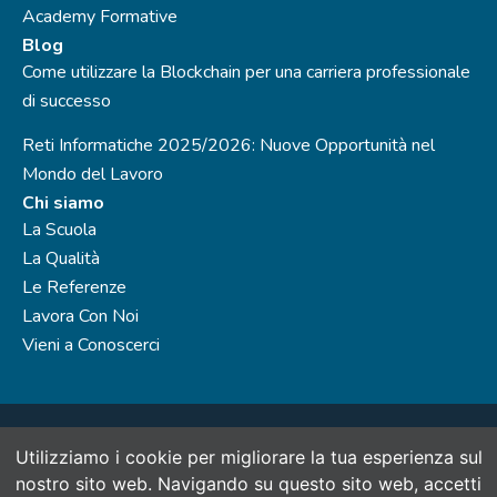
Academy Formative
Blog
Come utilizzare la Blockchain per una carriera professionale
di successo
Reti Informatiche 2025/2026: Nuove Opportunità nel
Mondo del Lavoro
Chi siamo
La Scuola
La Qualità
Le Referenze
Lavora Con Noi
Vieni a Conoscerci
Utilizziamo i cookie per migliorare la tua esperienza sul
SinerVis Consulting S.r.l., società del Gruppo SinerVis Company
- P.IVA 07888960965 N.Rea: MI - 1988928
nostro sito web. Navigando su questo sito web, accetti