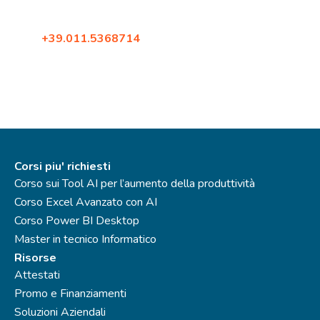
Corso Francia 144
10098, Rivoli (Torino)
Tel:
+39.011.5368714
Fax: +39.02.87396579
Corsi piu' richiesti
Corso sui Tool AI per l’aumento della produttività
Corso Excel Avanzato con AI
Corso Power BI Desktop
Master in tecnico Informatico
Risorse
Attestati
Promo e Finanziamenti
Soluzioni Aziendali