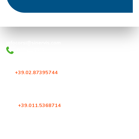
infocorsi@sinervis.com
800.44.77.17
Via Crescenzago 55
20134, Milano
Tel:
+39.02.87395744
Fax: +39.02.87396579
Corso Francia 144
10098, Rivoli (Torino)
Tel:
+39.011.5368714
Fax: +39.02.87396579