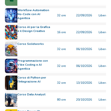
Workflow Automation
No-Code con AI
32 ore
22/09/2026
Libera
Agentica
Corso AI per la Grafica
e il Design Creativo
16 ore
22/09/2026
Libera
Corso Solidworks
32 ore
06/10/2026
Libera
Programmazione con
Vibe Coding e AI
32 ore
06/10/2026
Libera
Agentica
Corso di Python per
l’Integrazione AI
32 ore
13/10/2026
Libera
Corso Data Analyst
80 ore
20/10/2026
Libera