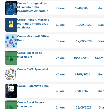
Corso Strategie AI per
l’Aumento della
24 ore
15/09/2026
Libera
Produttività Aziendale
Corso Python, Machine
learning e Intelligenza
60 ore
19/09/2026
Sabato
Artificiale
Corso Microsoft Office
Base
36 ore
19/09/2026
Sabato
Corso Excel Base –
Intermedio
24 ore
19/09/2026
Sabato
Corso AWS Specialist
40 ore
21/09/2026
Libera
Corso Sistemista Linux
40 ore
22/09/2026
Libera
Corso Excel Base –
Intermedio
24 ore
22/09/2026
Diurno