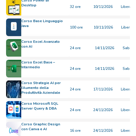
Corso Power BI
Desktop
32 ore
10/11/2026
Libera
Corso Base Linguaggio
Java
100 ore
10/11/2026
Libera
Corso Excel Avanzato
con AI
24 ore
14/11/2026
Sabato
Corso Excel Base –
Intermedio
24 ore
14/11/2026
Sabato
Corso Strategie AI per
l’Aumento della
24 ore
17/11/2026
Libera
Produttività Aziendale
Corso Microsoft SQL
Server Query & DBA
24 ore
24/11/2026
Libera
Corso Graphic Design
con Canva e AI
16 ore
24/11/2026
Libera