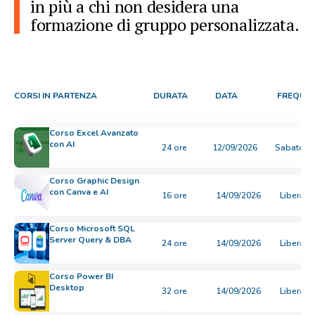
in più a chi non desidera una
formazione di gruppo personalizzata.
CORSI IN PARTENZA
DURATA
DATA
FREQUE
Corso Excel Avanzato
con AI
24 ore
12/09/2026
Sabato
Corso Graphic Design
con Canva e AI
16 ore
14/09/2026
Libera
Corso Microsoft SQL
Server Query & DBA
24 ore
14/09/2026
Libera
Corso Power BI
Desktop
32 ore
14/09/2026
Libera