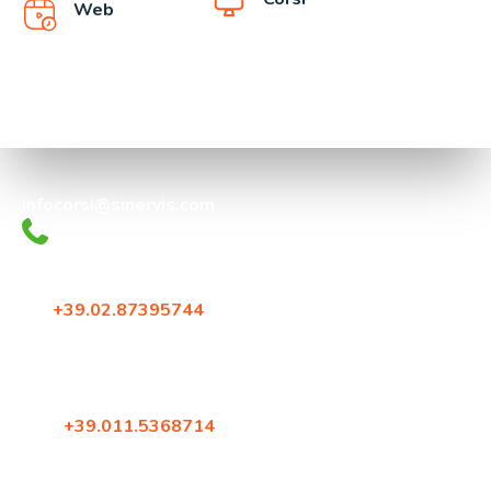
Web
infocorsi@sinervis.com
800.44.77.17
Via Crescenzago 55
20134, Milano
Tel:
+39.02.87395744
Fax: +39.02.87396579
Corso Francia 144
10098, Rivoli (Torino)
Tel:
+39.011.5368714
Fax: +39.02.87396579