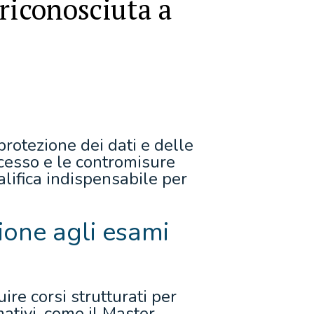
riconosciuta a
rotezione dei dati e delle
ccesso e le contromisure
ualifica indispensabile per
zione agli esami
ire corsi strutturati per
mativi, come il Master