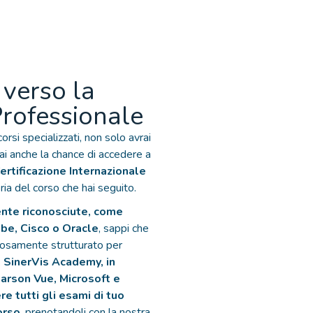
 verso la
Professionale
rsi specializzati, non solo avrai
ai anche la chance di accedere a
ertificazione Internazionale
ria del corso che hai seguito.
ente riconosciute, come
obe, Cisco o Oracle
, sappi che
losamente strutturato per
.
SinerVis Academy, in
earson Vue, Microsoft e
re tutti gli esami di tuo
orso
, prenotandoli con la nostra