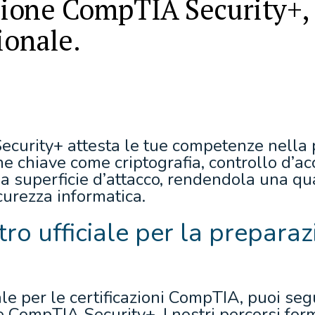
azione CompTIA Security+, 
ionale.
ecurity+ attesta le tue competenze nella p
he chiave come criptografia, controllo d’a
ella superficie d’attacco, rendendola una q
curezza informatica.
ntro ufficiale per la prepara
le per le certificazioni CompTIA, puoi segu
ne CompTIA Security+. I nostri percorsi for