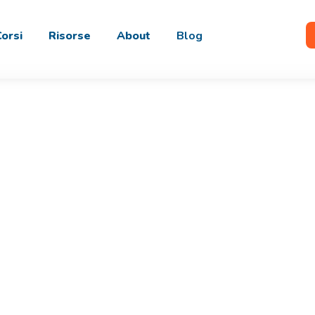
Corsi
Risorse
About
Blog
ompTIA Securit
 competenze del sistemista nella gestione 