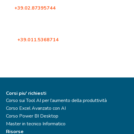
20134, Milano
Tel:
+39.02.87395744
Fax: +39.02.87396579
Corso Francia 144
10098, Rivoli (Torino)
Tel:
+39.011.5368714
Fax: +39.02.87396579
Corsi piu' richiesti
Corso sui Tool AI per l’aumento della produttività
Corso Excel Avanzato con AI
Corso Power BI Desktop
Master in tecnico Informatico
Risorse