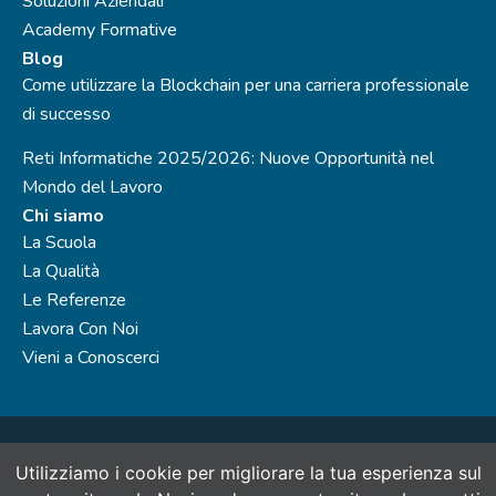
Soluzioni Aziendali
Academy Formative
Blog
Come utilizzare la Blockchain per una carriera professionale
di successo
Reti Informatiche 2025/2026: Nuove Opportunità nel
Mondo del Lavoro
Chi siamo
La Scuola
La Qualità
Le Referenze
Lavora Con Noi
Vieni a Conoscerci
SinerVis Consulting S.r.l., società del Gruppo SinerVis Company
Utilizziamo i cookie per migliorare la tua esperienza sul
- P.IVA 07888960965 N.Rea: MI - 1988928