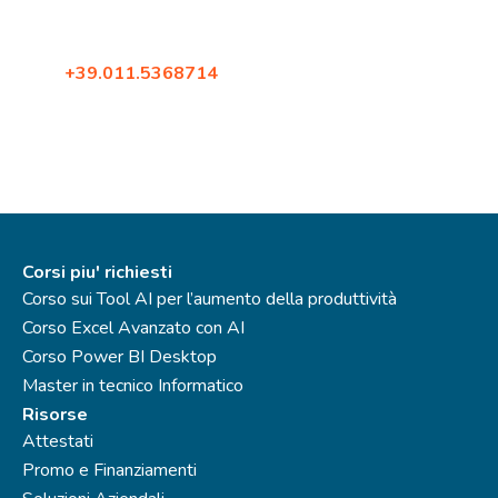
Corso Francia 144
10098, Rivoli (Torino)
Tel:
+39.011.5368714
Fax: +39.02.87396579
Corsi piu' richiesti
Corso sui Tool AI per l’aumento della produttività
Corso Excel Avanzato con AI
Corso Power BI Desktop
Master in tecnico Informatico
Risorse
Attestati
Promo e Finanziamenti