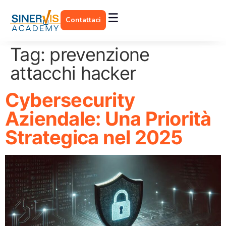
Contattaci
Tag:
prevenzione
attacchi hacker
Cybersecurity
Aziendale: Una Priorità
Strategica nel 2025