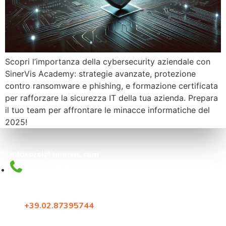
Scopri l’importanza della cybersecurity aziendale con
SinerVis Academy: strategie avanzate, protezione
contro ransomware e phishing, e formazione certificata
per rafforzare la sicurezza IT della tua azienda. Prepara
il tuo team per affrontare le minacce informatiche del
2025!
infocorsi@sinervis.com
800.44.77.17
Via Crescenzago 55
20134, Milano
Tel:
+39.02.87395744
Fax: +39.02.87396579