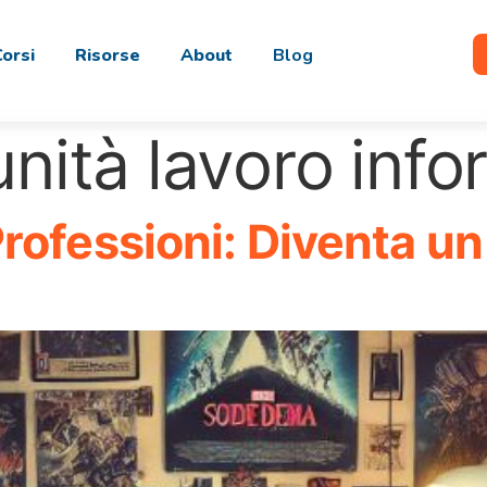
Corsi
Risorse
About
Blog
nità lavoro info
rofessioni: Diventa u