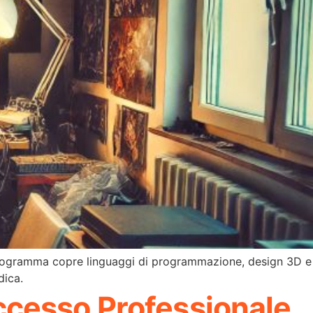
l programma copre linguaggi di programmazione, design 3D e
dica.
Successo Professionale