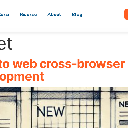
Corsi
Risorse
About
Blog
et
ito web cross-browser 
elopment