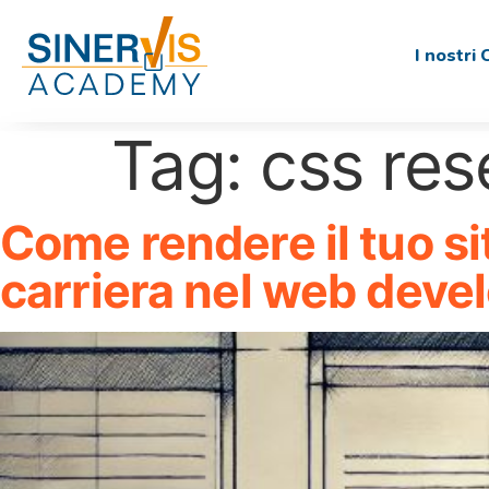
I nostri 
Tag:
css res
Come rendere il tuo s
carriera nel web dev