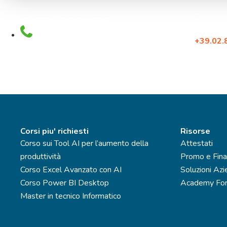
Via Crescen
infocorsi@sinervis.com
20134, Mila
800.44.77.17
Tel:
+39.02
Fax: +39.0
Corsi piu' richiesti
Risorse
Corso sui Tool AI per l’aumento della
Attestati
produttività
Promo e Fina
Corso Excel Avanzato con AI
Soluzioni Azi
Corso Power BI Desktop
Academy For
Master in tecnico Informatico