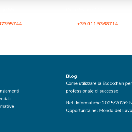
zago 55
Corso Francia 144
no
10098, Rivoli (Torino)
.87395744
Tel:
+39.011.5368714
2.87396579
Fax: +39.02.87396579
Blog
Come utilizzare la Blockchain per
nziamenti
professionale di successo
endali
Reti Informatiche 2025/2026: 
mative
Opportunità nel Mondo del Lav