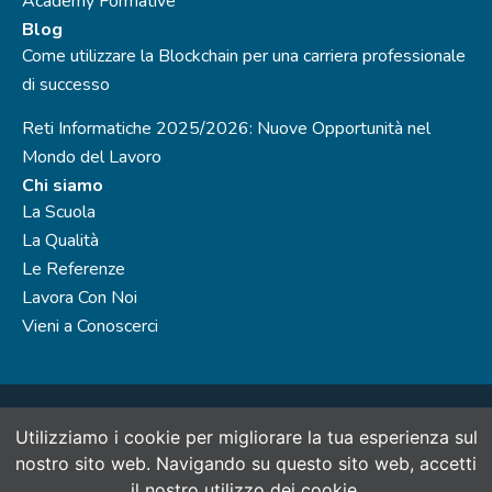
Academy Formative
Blog
Come utilizzare la Blockchain per una carriera professionale
di successo
Reti Informatiche 2025/2026: Nuove Opportunità nel
Mondo del Lavoro
Chi siamo
La Scuola
La Qualità
Le Referenze
Lavora Con Noi
Vieni a Conoscerci
Utilizziamo i cookie per migliorare la tua esperienza sul
SinerVis Consulting S.r.l., società del Gruppo SinerVis Company
- P.IVA 07888960965 N.Rea: MI - 1988928
nostro sito web. Navigando su questo sito web, accetti
Capitale sociale 30.000 € i.v. Ente di formazione accreditato alla
il ​​nostro utilizzo dei cookie.