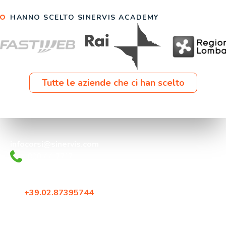
HANNO SCELTO SINERVIS ACADEMY
Tutte le aziende che ci han scelto
infocorsi@sinervis.com
800.44.77.17
Via Crescenzago 55
20134, Milano
Tel:
+39.02.87395744
Fax: +39.02.87396579
Corso Francia 144