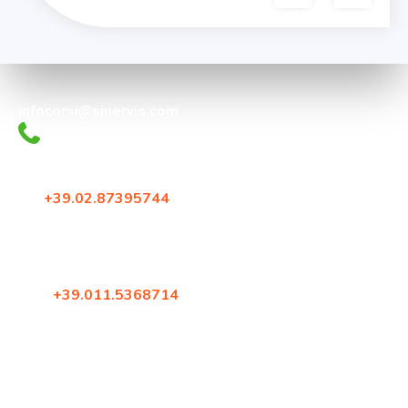
rivolgermi. Grazie ancora. Oliviero"
‹
›
infocorsi@sinervis.com
800.44.77.17
Via Crescenzago 55
20134, Milano
Tel:
+39.02.87395744
Fax: +39.02.87396579
Corso Francia 144
10098, Rivoli (Torino)
Tel:
+39.011.5368714
Fax: +39.02.87396579