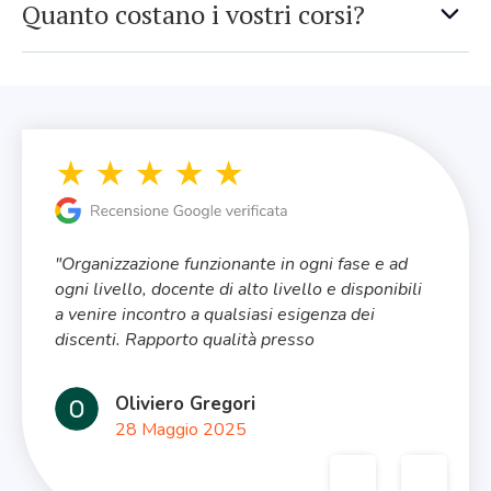
Quanto costano i vostri corsi?
"Organizzazione funzionante in ogni fase e ad
"
ogni livello, docente di alto livello e disponibili
t
a venire incontro a qualsiasi esigenza dei
m
discenti. Rapporto qualità presso
p
vantaggiosissimo. Io sto girando la pagina web
a
di questa società a tutti i miei contatti. Devo
a
Oliviero Gregori
solo metabolizzare la quantità enorme di
p
28 Maggio 2025
contenuti che mi sono stati passati. Ma se
dovrò fare altri corsi di informatica, so a chi