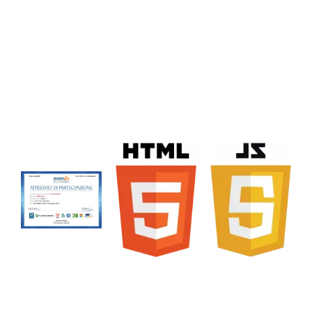
Certificazioni
Questo corso è progettato per prepararti all’ottenimento
della certificazione internazionale W3Schools, di grande
impatto per il settore dello sviluppo web!