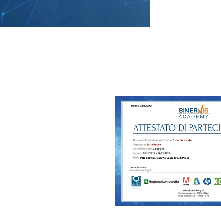
 ricevere una certificazione
tore