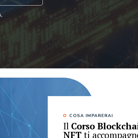
A.
COSA IMPARERAI
Il
Corso Blockchai
NFT
ti accompagn