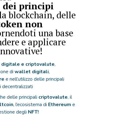
 dei principi
la blockchain, delle
token non
fornendoti una base
dere e applicare
innovative!
digitale e criptovalute
,
ione di
wallet digitali
,
re
e nell’utilizzo delle principali
 decentralizzati
che delle principali
criptovalute
, il
ltcoin
, l’ecosistema di
Ethereum
e
gestione degli
NFT!