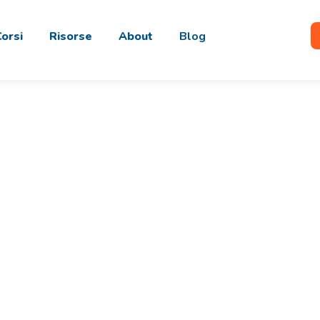
Corsi
Risorse
About
Blog
Graphic Designe
a pensieri e concetti in immagini e progett