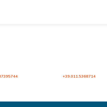
zago 55
Corso Francia 144
no
10098, Rivoli (Torino)
.87395744
Tel:
+39.011.5368714
2.87396579
Fax: +39.02.87396579