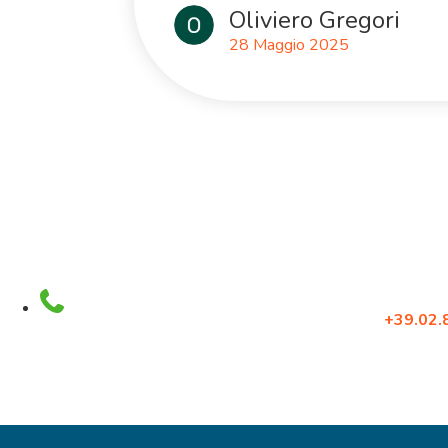
Oliviero Gregori
28 Maggio 2025
Via Crescen
infocorsi@sinervis.com
20134, Mila
800.44.77.17
Tel:
+39.02
Fax: +39.0