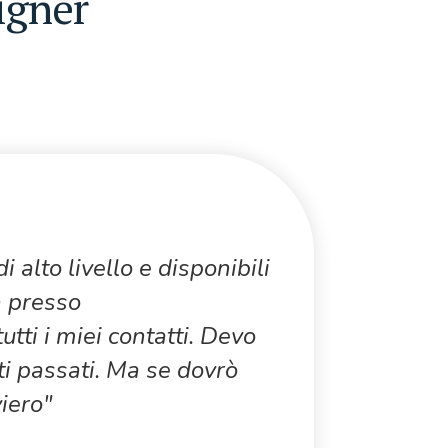
igner
 alto livello e disponibili
"Il corso 
à presso
utile: le l
tti i miei contatti. Devo
strumenti 
ti passati. Ma se dovrò
viero"