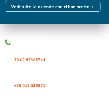
Vedi tutte le aziende che ci han scelto
infocorsi@sinervis.com
800.44.77.17
Via Crescenzago 55
20134, Milano
Tel:
+39.02.87395744
Fax: +39.02.87396579
Corso Francia 144
10098, Rivoli (Torino)
Tel:
+39.011.5368714
Fax: +39.02.87396579