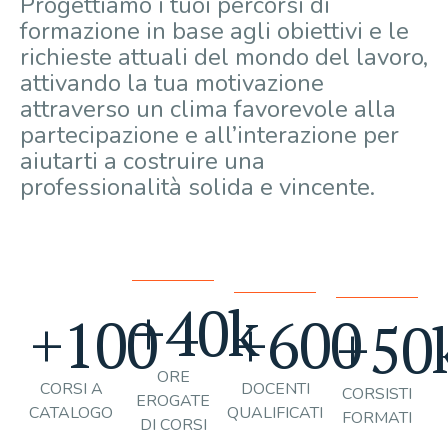
Progettiamo i tuoi percorsi di
formazione in base agli obiettivi e le
richieste attuali del mondo del lavoro,
attivando la tua motivazione
attraverso un clima favorevole alla
partecipazione e all’interazione per
aiutarti a costruire una
professionalità solida e vincente.
+
40
k
+
100
+
600
+
50
ORE
CORSI A
DOCENTI
CORSISTI
EROGATE
CATALOGO
QUALIFICATI
FORMATI
DI CORSI