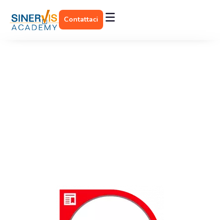
Contattaci
PL/SQL Developer
Associate
La certificazione PL/SQL Developer Associate attesta le
competenze di base nel linguaggio PL/SQL,
rappresentando il primo step per lo sviluppo.