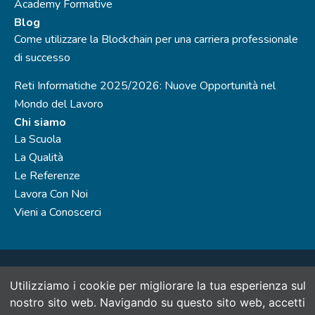
Academy Formative
Blog
Come utilizzare la Blockchain per una carriera professionale
di successo
Reti Informatiche 2025/2026: Nuove Opportunità nel
Mondo del Lavoro
Chi siamo
La Scuola
La Qualità
Le Referenze
Lavora Con Noi
Vieni a Conoscerci
SinerVis Consulting S.r.l., società del Gruppo SinerVis Company
Utilizziamo i cookie per migliorare la tua esperienza sul
- P.IVA 07888960965 N.Rea: MI - 1988928
nostro sito web. Navigando su questo sito web, accetti
Capitale sociale 30.000 € i.v. Ente di formazione accreditato alla