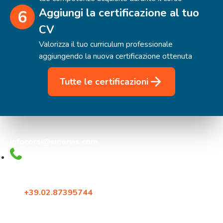
Aggiungi la certificazione al tuo
CV
Valorizza il tuo curriculum professionale
aggiungendo la nuova certificazione ottenuta
Tutte le certificazioni
infocorsi@sinervis.com
800.44.77.17
Via Crescenzago 55
20134, Milano
Tel:
+39.02.87395744
Fax: +39.02.87396579
Corso Francia 144