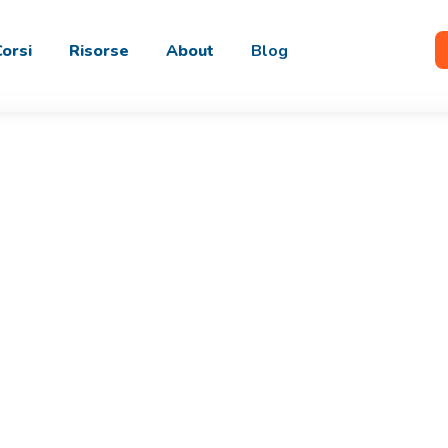
Corsi
Risorse
About
Blog
r il tuo Futuro P
nti esclusivi di SinerVis per i tuoi colloqu