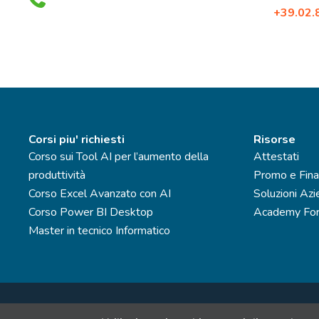
Tel:
+39.02
Fax: +39.0
Corsi piu' richiesti
Risorse
Corso sui Tool AI per l’aumento della
Attestati
produttività
Promo e Fina
Corso Excel Avanzato con AI
Soluzioni Azi
Corso Power BI Desktop
Academy For
Master in tecnico Informatico
SinerVis Consulti