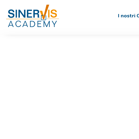
I nostri 
SinerVis pe
Gli strume