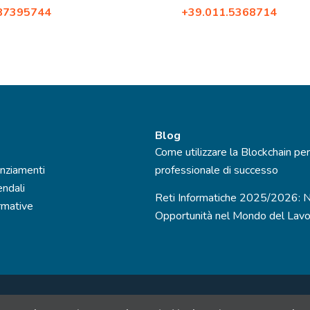
.87395744
Tel:
+39.011.5368714
2.87396579
Fax: +39.02.87396579
Blog
Come utilizzare la Blockchain per
nziamenti
professionale di successo
endali
Reti Informatiche 2025/2026: 
mative
Opportunità nel Mondo del Lav
ng S.r.l., società del Gruppo SinerVis Company - P.IVA 07888960965 N