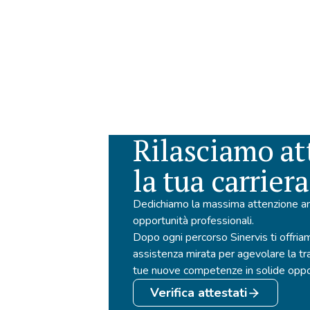
Rilasciamo att
la tua carriera
Dedichiamo la massima attenzione an
opportunità professionali.
Dopo ogni percorso Sinervis ti offria
assistenza mirata per agevolare la t
tue nuove competenze in solide oppor
Verifica attestati