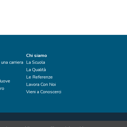
Chi siamo
 una carriera
La Scuola
La Qualità
Le Referenze
Nuove
Lavora Con Noi
oro
Vieni a Conoscerci
.Rea: MI - 1988928